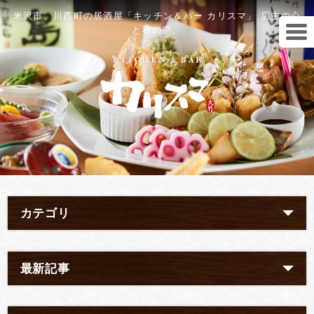
米沢市、川西町の居酒屋「キッチン＆バー カリスマ」 店主の心
と秋の空。
カテゴリ
最新記事