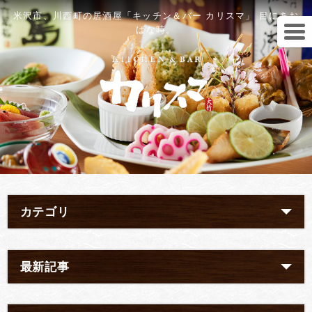
米沢市、川西町の居酒屋「キッチン＆バー カリスマ」 目にあお
ばな時。
カテゴリ
最新記事